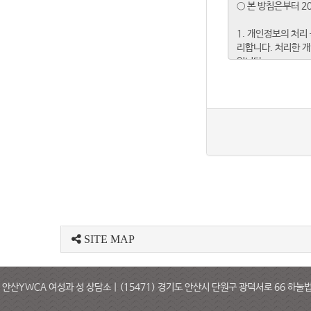
SITE MAP
안산YWCA 여성과 성 상담소 | (15471) 경기도 안산시 단원구 광덕서로 66 하눌법조빌딩 4